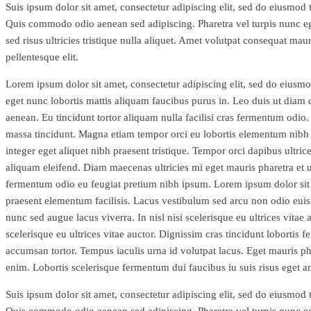
Suis ipsum dolor sit amet, consectetur adipiscing elit, sed do eiusmod 
Quis commodo odio aenean sed adipiscing. Pharetra vel turpis nunc eget
sed risus ultricies tristique nulla aliquet. Amet volutpat consequat ma
pellentesque elit.
Lorem ipsum dolor sit amet, consectetur adipiscing elit, sed do eiusmo
eget nunc lobortis mattis aliquam faucibus purus in. Leo duis ut diam 
aenean. Eu tincidunt tortor aliquam nulla facilisi cras fermentum odio. 
massa tincidunt. Magna etiam tempor orci eu lobortis elementum nibh te
integer eget aliquet nibh praesent tristique. Tempor orci dapibus ultri
aliquam eleifend. Diam maecenas ultricies mi eget mauris pharetra et ult
fermentum odio eu feugiat pretium nibh ipsum. Lorem ipsum dolor si
praesent elementum facilisis. Lacus vestibulum sed arcu non odio euismo
nunc sed augue lacus viverra. In nisl nisi scelerisque eu ultrices vitae 
scelerisque eu ultrices vitae auctor. Dignissim cras tincidunt lobortis 
accumsan tortor. Tempus iaculis urna id volutpat lacus. Eget mauris phar
enim. Lobortis scelerisque fermentum dui faucibus iu suis risus eget a
Suis ipsum dolor sit amet, consectetur adipiscing elit, sed do eiusmod 
Quis commodo odio aenean sed adipiscing. Pharetra vel turpis nunc eget