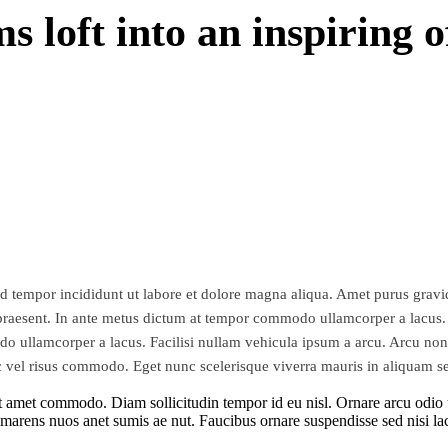
 loft into an inspiring of
d tempor incididunt ut labore et dolore magna aliqua. Amet purus gravid
bh praesent. In ante metus dictum at tempor commodo ullamcorper a lacus
odo ullamcorper a lacus. Facilisi nullam vehicula ipsum a arcu. Arcu non 
nc vel risus commodo. Eget nunc scelerisque viverra mauris in aliquam s
h sit amet commodo. Diam sollicitudin tempor id eu nisl. Ornare arcu odi
marens nuos anet sumis ae nut. Faucibus ornare suspendisse sed nisi lacu