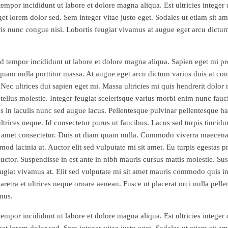
tempor incididunt ut labore et dolore magna aliqua. Est ultricies integer 
 lorem dolor sed. Sem integer vitae justo eget. Sodales ut etiam sit am
uris nunc congue nisi. Lobortis feugiat vivamus at augue eget arcu dictu
d tempor incididunt ut labore et dolore magna aliqua. Sapien eget mi pro
quam nulla porttitor massa. At augue eget arcu dictum varius duis at con
Nec ultrices dui sapien eget mi. Massa ultricies mi quis hendrerit dolor m
llus molestie. Integer feugiat scelerisque varius morbi enim nunc fauci
ces in iaculis nunc sed augue lacus. Pellentesque pulvinar pellentesque h
rices neque. Id consectetur purus ut faucibus. Lacus sed turpis tincidunt 
t amet consectetur. Duis ut diam quam nulla. Commodo viverra maecena
d lacinia at. Auctor elit sed vulputate mi sit amet. Eu turpis egestas p
auctor. Suspendisse in est ante in nibh mauris cursus mattis molestie. Sus
feugiat vivamus at. Elit sed vulputate mi sit amet mauris commodo quis im
etra et ultrices neque ornare aenean. Fusce ut placerat orci nulla pellent
mus.
tempor incididunt ut labore et dolore magna aliqua. Est ultricies integer 
 lorem dolor sed. Sem integer vitae justo eget. Sodales ut etiam sit am