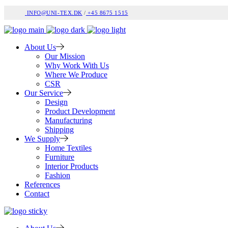
INFO@UNI-TEX.DK
/
+45 8675 1515
About Us
Our Mission
Why Work With Us
Where We Produce
CSR
Our Service
Design
Product Development
Manufacturing
Shipping
We Supply
Home Textiles
Furniture
Interior Products
Fashion
References
Contact