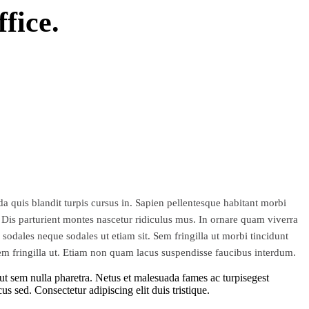
fice.
a quis blandit turpis cursus in. Sapien pellentesque habitant morbi
. Dis parturient montes nascetur ridiculus mus. In ornare quam viverra
sodales neque sodales ut etiam sit. Sem fringilla ut morbi tincidunt
em fringilla ut. Etiam non quam lacus suspendisse faucibus interdum.
o ut sem nulla pharetra. Netus et malesuada fames ac turpisegest
s sed. Consectetur adipiscing elit duis tristique.