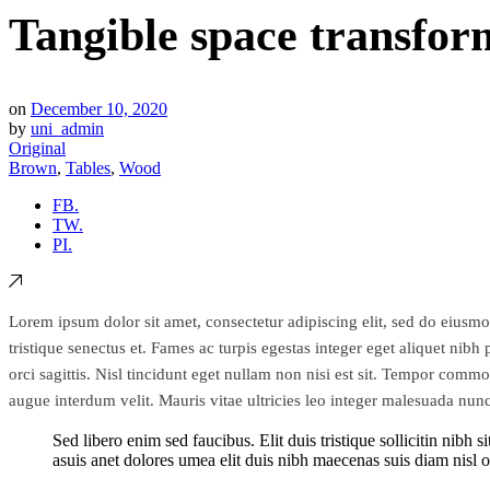
Tangible space transforms
on
December 10, 2020
by
uni_admin
Original
Brown
,
Tables
,
Wood
FB.
TW.
PI.
Lorem ipsum dolor sit amet, consectetur adipiscing elit, sed do eiusmo
tristique senectus et. Fames ac turpis egestas integer eget aliquet ni
orci sagittis. Nisl tincidunt eget nullam non nisi est sit. Tempor comm
augue interdum velit. Mauris vitae ultricies leo integer malesuada nu
Sed libero enim sed faucibus. Elit duis tristique sollicitin nib
asuis anet dolores umea elit duis nibh maecenas suis diam nisl o