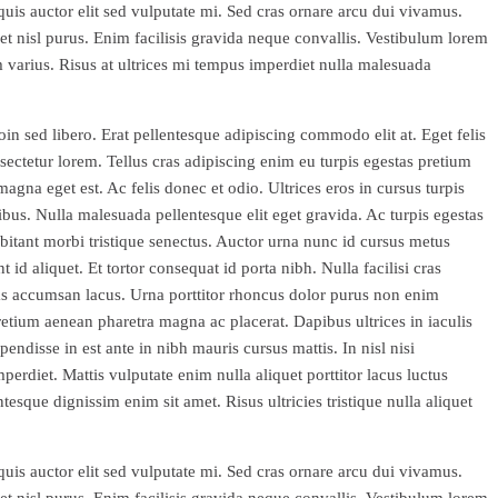
quis auctor elit sed vulputate mi. Sed cras ornare arcu dui vivamus.
et nisl purus. Enim facilisis gravida neque convallis. Vestibulum lorem
m varius. Risus at ultrices mi tempus imperdiet nulla malesuada
in sed libero. Erat pellentesque adipiscing commodo elit at. Eget felis
sectetur lorem. Tellus cras adipiscing enim eu turpis egestas pretium
agna eget est. Ac felis donec et odio. Ultrices eros in cursus turpis
bus. Nulla malesuada pellentesque elit eget gravida. Ac turpis egestas
abitant morbi tristique senectus. Auctor urna nunc id cursus metus
id aliquet. Et tortor consequat id porta nibh. Nulla facilisi cras
s accumsan lacus. Urna porttitor rhoncus dolor purus non enim
retium aenean pharetra magna ac placerat. Dapibus ultrices in iaculis
pendisse in est ante in nibh mauris cursus mattis. In nisl nisi
perdiet. Mattis vulputate enim nulla aliquet porttitor lacus luctus
esque dignissim enim sit amet. Risus ultricies tristique nulla aliquet
quis auctor elit sed vulputate mi. Sed cras ornare arcu dui vivamus.
et nisl purus. Enim facilisis gravida neque convallis. Vestibulum lorem