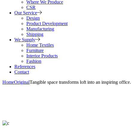
Where We Produce
CSR
Our Service
Design
Product Development
Manufacturing
Shipping
We Supply
Home Textiles
Furniture
Interior Products
Fashion
References
Contact
Home
Original
Tangible space transforms loft into an inspiring office.